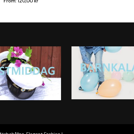
From:
120,00
kr