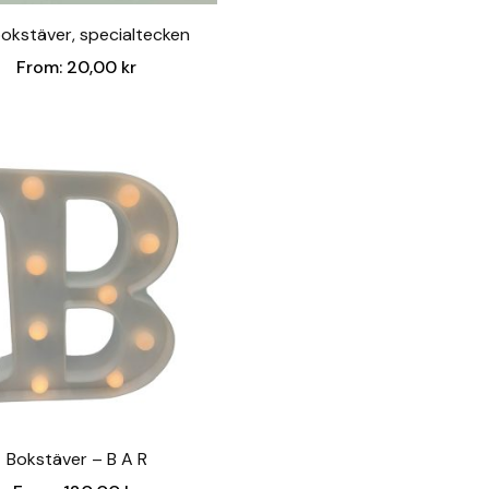
okstäver, specialtecken
From:
20,00
kr
Bokstäver – B A R