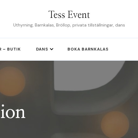
Tess Event
Uthyrning, Barnkalas, Bröllop, privata tillställningar, dans
R – BUTIK
DANS
BOKA BARNKALAS
ion