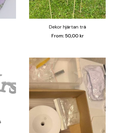
Dekor hjärtan trä
From:
50,00
kr
s