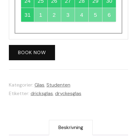
24
25
26
27
28
29
30
31
1
2
3
4
5
6
BOOK NOW
Kategorier:
Glas
,
Studenten
Etiketter:
dricksglas
,
dryckesglas
Beskrivning