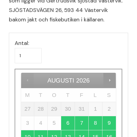
som ligger vid Gertrudsvik sjöstad Västervik.
SJÖSTADSVÄGEN 26, 593 44 Västervik
bakom jakt och fiskebutiken i källaren.
Antal:
AUGUSTI
2026
M
T
O
T
F
L
S
27
28
29
30
31
1
2
3
4
5
6
7
8
9