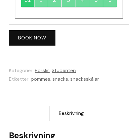
BOOK NOW
Kategorier:
Porslin
,
Studenten
Etiketter:
pommes
,
snacks
,
snacksskålar
Beskrivning
Beskrivning