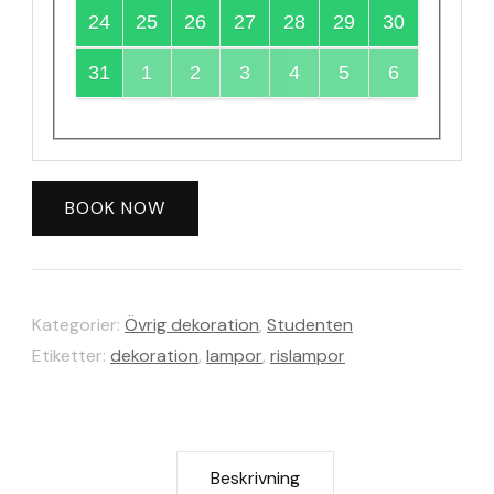
24
25
26
27
28
29
30
31
1
2
3
4
5
6
BOOK NOW
Kategorier:
Övrig dekoration
,
Studenten
Etiketter:
dekoration
,
lampor
,
rislampor
Beskrivning